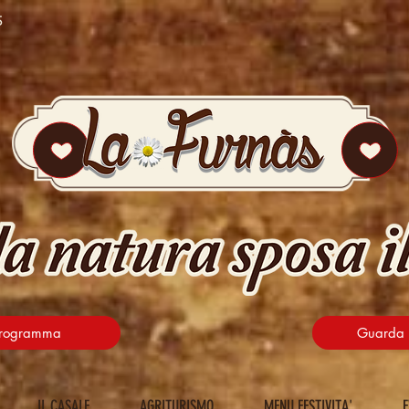
5
 programma
Guarda t
IL CASALE
AGRITURISMO
MENU FESTIVITA'
E