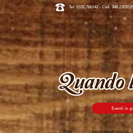
Tel. 0332.766142 - Cell. 348.230353
Eventi in
HOME
I tuoi momenti speciali