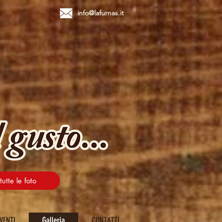
info@lafurnas.it
utte le foto
VENTI
Galleria
CONTATTI