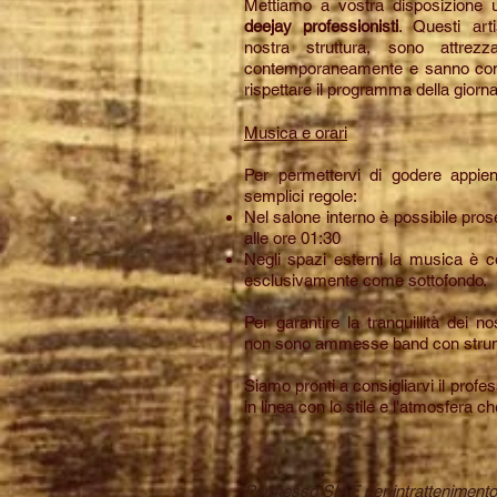
Mettiamo a vostra disposizione u
deejay professionisti
. Questi art
nostra struttura, sono attrez
contemporaneamente e sanno come
rispettare il programma della giornata
Musica e orari
Per permettervi di godere appie
semplici regole:
Nel salone interno è possibile pros
alle ore 01:30
Negli spazi esterni la musica è c
esclusivamente come sottofondo.
Per garantire la tranquillità dei no
non sono ammesse band con strum
Siamo pronti a consigliarvi il profes
in linea con lo stile e l'atmosfera c
Permesso SIAE per intrattenimento