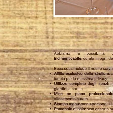
Abbiamo la possibilità d
indimenticabile
, curata in ogni de
Ecco cosa include il nostro serviz
Affitto esclusivo della struttura
: 
tenuta per la massima privacy
Utilizzo completo degli spazi
: 
giardini e cortile
Mise en place professional
allestimento curato
Stampa menu
: menu personalizza
Personale di sala
: staff esperto 