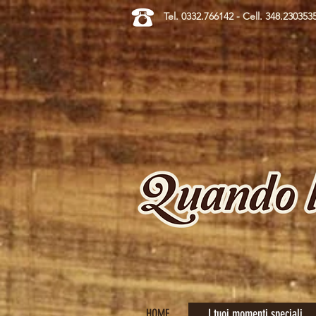
Tel. 0332.766142 - Cell. 348.230353
Eventi in
HOME
I tuoi momenti speciali