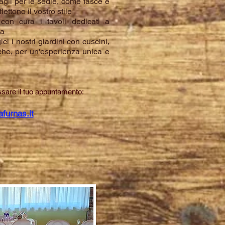
tagli per le sedie, come fasce e
lettono il vostro stile
 con cura i tavoli dedicati a
ta
ci i nostri giardini con cuscini,
iche, per un'esperienza unica e
issare il tuo appuntamento:
afurnas.it