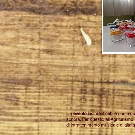
Un
evento indimenticabile
non è co
sonora. Per questo, all'Agriturismo
di
intrattenimento musicale di alta q