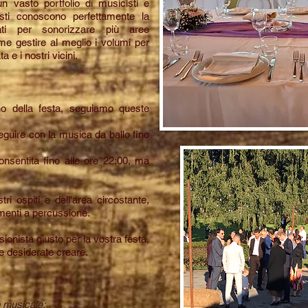
n vasto portfolio di musicisti e
isti conoscono perfettamente la
zati per sonorizzare più aree
 gestire al meglio i volumi per
 e i nostri vicini.
no della festa, seguiamo queste
eguire con la musica da ballo fino
onsentita fino alle ore 22:00, ma
stri ospiti e dell'area circostante,
enti a percussione.
sionista giusto per la vostra festa,
he desiderate creare.
 musicale: