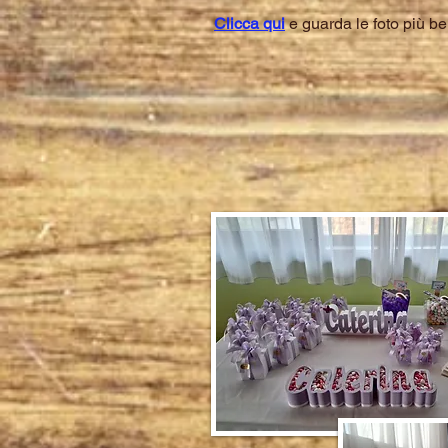
Clicca qui
e guarda le foto più be