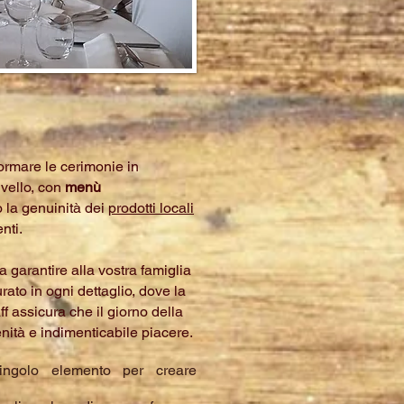
formare le cerimonie in
ivello, con
menù
la genuinità dei
prodotti locali
nti.
a garantire alla vostra famiglia
urato in ogni dettaglio, dove la
ff assicura che il giorno della
nità e indimenticabile piacere.
ngolo elemento per creare