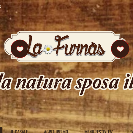
5
 programma
Guarda t
IL CASALE
AGRITURISMO
MENU FESTIVITA'
E