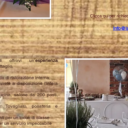
Clicca qui per richi
info@la
i offrirvi un'
esperienza
ttaglio.
io di ristorazione interna:
avrete a disposizione l'intera
cucina, salone da 200 posti,
e
: Tovagliato, posateria e
ti per un tocco di classe
per un servizio impeccabile