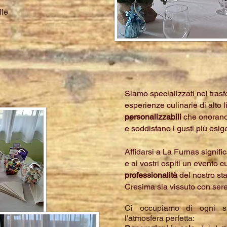
lle
Siamo specializzati nel tras
esperienze culinarie di alto l
personalizzabili
che onorano 
e soddisfano i gusti più esige
Affidarsi a La Furnas signific
e ai vostri ospiti un evento c
professionalità
del nostro sta
Cresima sia vissuto con sere
Ci occupiamo di ogni si
l'atmosfera perfetta: