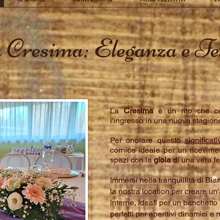
 Cresima: Eleganza e Fe
La
Cresima
è un rito che ce
l'ingresso in una nuova stagione
Per onorare questo
significat
cornice ideale per un ricevime
spazi con la
gioia
di una vera fe
Immersi nella tranquillità di B
la nostra location per creare un'
interne, ideali per un banchetto r
perfetti per aperitivi dinamici e