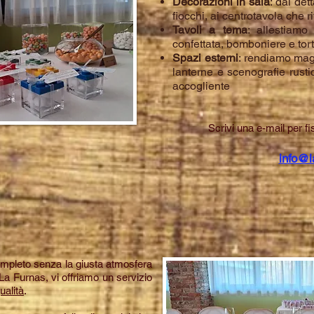
Decorazioni in sala
: dai det
fiocchi, ai centrotavola che rif
Tavoli a tema
: allestiamo
confettata, bomboniere e tor
Spazi esterni
: rendiamo magi
lanterne e scenografie rust
accogliente
Scrivi una e-mail per f
info@l
mpleto senza la giusta atmosfera
 La Furnas, vi offriamo un servizio
ualità
.