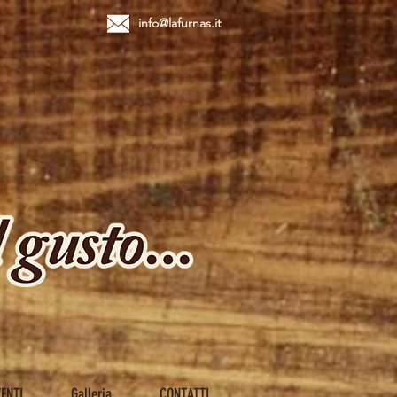
info@lafurnas.it
utte le foto
VENTI
Galleria
CONTATTI