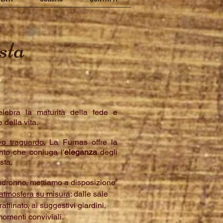
sta
lebra la maturità della fede e
 della vita.
ivo traguardo
, La Furnas offre la
nto che coniuga l'
eleganza
degli
sta.
iandronno, mettiamo a disposizione
atmosfera su misura
: dalle sale
affinato, ai suggestivi giardini,
 momenti conviviali.